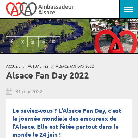
Aller au contenu principal
Panneau de gestion des cookies
ACCUEIL
ACTUALITÉS
ALSACE FAN DAY 2022
Vous êtes ici
Alsace Fan Day 2022
31 mai 2022
Le saviez-vous ? L’Alsace Fan Day, c’est
la journée mondiale des amoureux de
l’Alsace. Elle est fêtée partout dans le
monde le 24 juin !