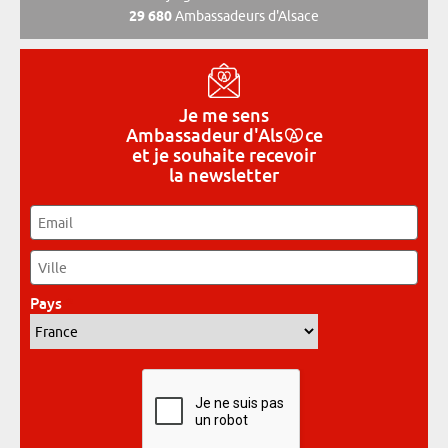
29 680
Ambassadeurs d'Alsace
Je me sens
Ambassadeur
d'Als
ce
et je souhaite recevoir
la newsletter
Email
*
Ville
*
Pays
*