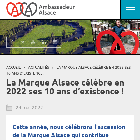
Aller au contenu principal
Panneau de gestion des cookies
ACCUEIL
ACTUALITÉS
LA MARQUE ALSACE CÉLÈBRE EN 2022 SES
Vous êtes ici
10 ANS D’EXISTENCE !
La Marque Alsace célèbre en
2022 ses 10 ans d’existence !
24 mai 2022
Cette année, nous célébrons l’ascension
de la Marque Alsace qui contribue