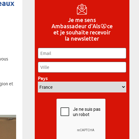
eaux
Je me sens
Ambassadeur
d'Als
ce
et je souhaite recevoir
la newsletter
Email
*
 vous
Ville
*
Pays
*
gion et