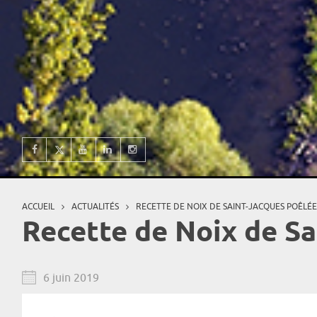
ACCUEIL
ACTUALITÉS
RECETTE DE NOIX DE SAINT-JACQUES POÊLÉE
Vous êtes ici
Recette de Noix de Sa
6 juin 2019