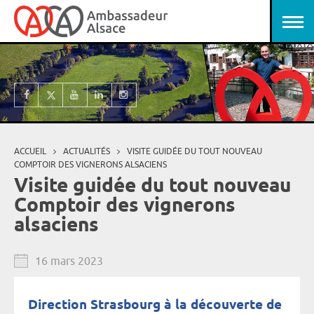
Aller au contenu principal
Panneau de gestion des cookies
ACCUEIL
ACTUALITÉS
VISITE GUIDÉE DU TOUT NOUVEAU
Vous êtes ici
COMPTOIR DES VIGNERONS ALSACIENS
Visite guidée du tout nouveau
Comptoir des vignerons
alsaciens
16 mars 2023
Direction Strasbourg à la découverte de