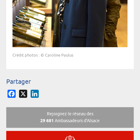
Crédit photos : © Caroline Paulus
Partager
Facebook
X
LinkedIn
Rejoignez le réseau des
29 681
Ambassadeurs d'Alsace