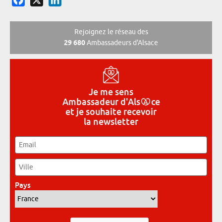
Rejoignez le réseau des
29 680
Ambassadeurs d'Alsace
Je me sens
Ambassadeur
d'Als
ce
et je souhaite recevoir
la newsletter
Email
*
Ville
*
Pays
*