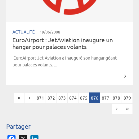
ACTUALITÉ
-
19/06/2008
EuroAirport : JetAviation inaugure un
hangar pour palaces volants
EuroAirport Jet Aviation a inauguré son hangar géant
pour palaces volants. ...
«
‹
871
872
873
874
875
876
877
878
879
Pages
›
»
Partager
Facebook
X
LinkedIn