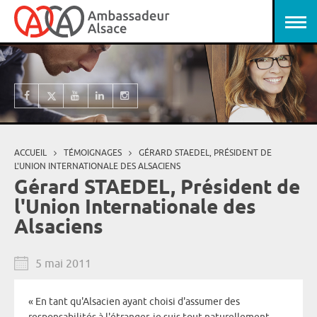
Aller au contenu principal
Panneau de gestion des cookies
ACCUEIL
TÉMOIGNAGES
GÉRARD STAEDEL, PRÉSIDENT DE
Vous êtes ici
L'UNION INTERNATIONALE DES ALSACIENS
Gérard STAEDEL, Président de
l'Union Internationale des
Alsaciens
5 mai 2011
«
En tant qu'Alsacien ayant choisi d'assumer des