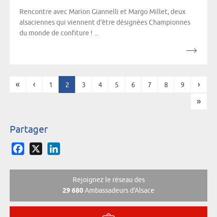
Rencontre avec Marion Giannelli et Margo Millet, deux
alsaciennes qui viennent d'être désignées Championnes
du monde de confiture ! ...
«
‹
›
1
2
3
4
5
6
7
8
9
Pages
»
Partager
Facebook
X
LinkedIn
Rejoignez le réseau des
29 680
Ambassadeurs d'Alsace