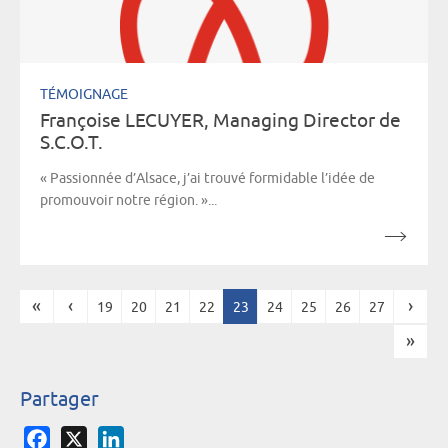
TÉMOIGNAGE
Françoise LECUYER, Managing Director de
S.C.O.T.
« Passionnée d’Alsace, j’ai trouvé formidable l’idée de
promouvoir notre région. »...
«
‹
›
19
20
21
22
23
24
25
26
27
Pages
»
Partager
Facebook
X
LinkedIn