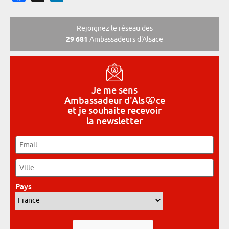
Rejoignez le réseau des
29 681
Ambassadeurs d'Alsace
Je me sens
Ambassadeur
d'Als
ce
et je souhaite recevoir
la newsletter
Email
*
Ville
*
Pays
*