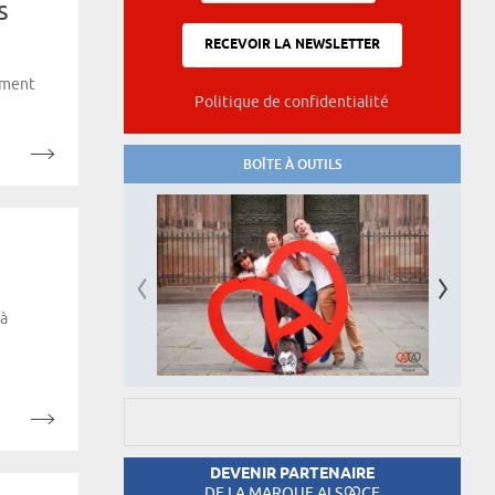
s
lement
Politique de confidentialité
BOÎTE À OUTILS
 à
DEVENIR PARTENAIRE
DE LA MARQUE ALS
CE