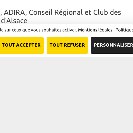
 ADIRA, Conseil Régional et Club des
d'Alsace
ôle sur ceux que vous souhaitez activer.
Mentions légales
-
Politiqu
 d’un territoire en mouvement avec des initiatives dynamiques. »...
TOUT ACCEPTER
TOUT REFUSER
PERSONNALISE
«
‹
22
23
24
25
26
27
28
29
30
Nous contacter
Qui sommes-nous ?
Plan du site
Mentions l