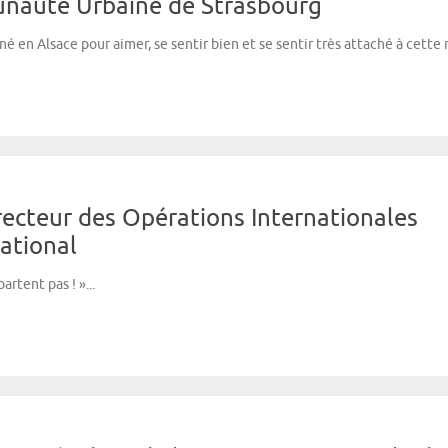
unauté Urbaine de Strasbourg
e né en Alsace pour aimer, se sentir bien et se sentir très attaché à cette 
irecteur des Opérations Internationales
national
rtent pas ! »...